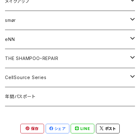
トリートメント
オイル
メイクアップ
セラム
バーム
トーンアップクリーム
smør
オイル
ジェル
バーム
eNN
スプレー
ヘアオイル
トーンアップクリーム
THE SHAMPOO・REPAIR
パーマスタイリングジェル
rich
CellSource Series
ニュアンスキープスプレー
natural
シャンプー
年間パスポート
CellSource
トリートメント
保存
シェア
LINE
ポスト
セラム